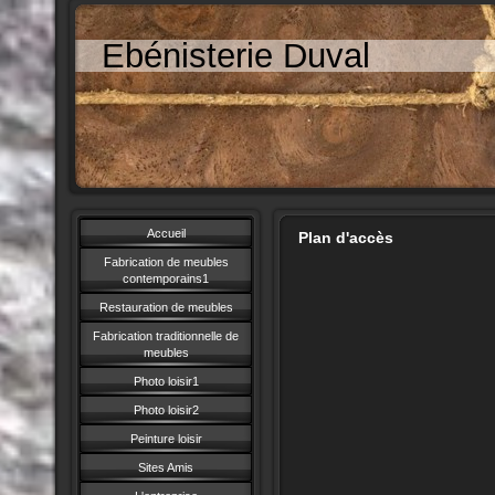
Ebénisterie Duval
Accueil
Plan d'accès
Fabrication de meubles
contemporains1
Restauration de meubles
Fabrication traditionnelle de
meubles
Photo loisir1
Photo loisir2
Peinture loisir
Sites Amis